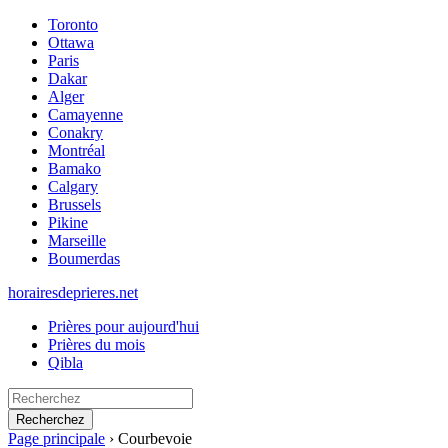
Toronto
Ottawa
Paris
Dakar
Alger
Camayenne
Conakry
Montréal
Bamako
Calgary
Brussels
Pikine
Marseille
Boumerdas
horairesdeprieres.net
Prières pour aujourd'hui
Prières du mois
Qibla
Recherchez
Page principale
›
Courbevoie