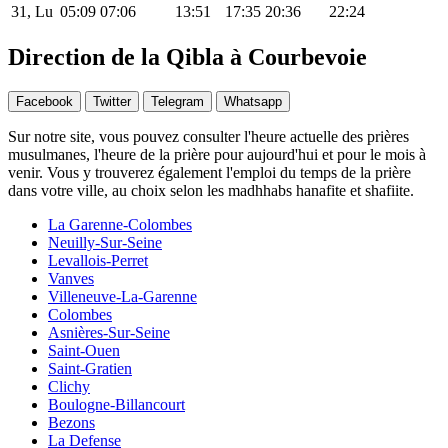
31, Lu
05:09
07:06
13:51
17:35
20:36
22:24
Direction de la Qibla à Courbevoie
Facebook
Twitter
Telegram
Whatsapp
Sur notre site, vous pouvez consulter l'heure actuelle des prières
musulmanes, l'heure de la prière pour aujourd'hui et pour le mois à
venir. Vous y trouverez également l'emploi du temps de la prière
dans votre ville, au choix selon les madhhabs hanafite et shafiite.
La Garenne-Colombes
Neuilly-Sur-Seine
Levallois-Perret
Vanves
Villeneuve-La-Garenne
Colombes
Asnières-Sur-Seine
Saint-Ouen
Saint-Gratien
Clichy
Boulogne-Billancourt
Bezons
La Defense