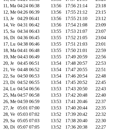
11, Ma
04:24
06:38
13:56
17:56
21:14
23:18
12, Me
04:26
06:39
13:56
17:55
21:12
23:15
13, Je
04:29
06:41
13:56
17:55
21:10
23:12
14, Ve
04:31
06:42
13:56
17:54
21:08
23:09
15, Sa
04:34
06:43
13:55
17:53
21:07
23:07
16, Di
04:36
06:45
13:55
17:52
21:05
23:04
17, Lu
04:38
06:46
13:55
17:51
21:03
23:01
18, Ma
04:41
06:48
13:55
17:50
21:01
22:59
19, Me
04:43
06:49
13:55
17:49
20:59
22:56
20, Je
04:45
06:51
13:54
17:48
20:57
22:53
21, Ve
04:48
06:52
13:54
17:47
20:55
22:51
22, Sa
04:50
06:53
13:54
17:46
20:54
22:48
23, Di
04:52
06:55
13:54
17:45
20:52
22:45
24, Lu
04:54
06:56
13:53
17:43
20:50
22:43
25, Ma
04:57
06:58
13:53
17:42
20:48
22:40
26, Me
04:59
06:59
13:53
17:41
20:46
22:37
27, Je
05:01
07:00
13:53
17:40
20:44
22:35
28, Ve
05:03
07:02
13:52
17:39
20:42
22:32
29, Sa
05:05
07:03
13:52
17:38
20:40
22:30
30, Di
05:07
07:05
13:52
17:36
20:38
22:27