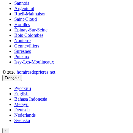
Sannois
Argenteuil
Rueil-Malmaison
Saint-Cloud
Houilles
Épinay-Sur-Seine
Bois-Colombes
Nanterre
Gennevilliers
Suresnes
Puteaux
Issy-Les-Moulineaux
©
horairesdeprieres.net
2026
Français
Русский
English
Bahasa Indonesia
Melayu
Deutsch
Nederlands
Svenska
↑