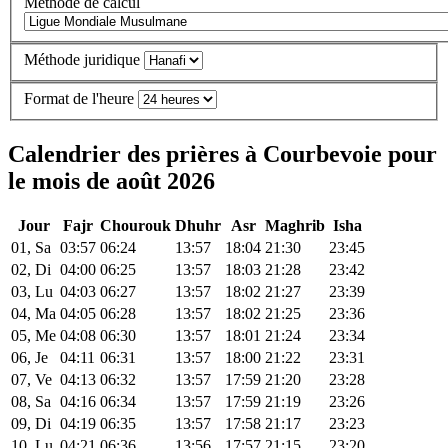
Méthode de calcul
Méthode juridique
Format de l'heure
Calendrier des prières à Courbevoie pour
le mois de août 2026
Jour
Fajr
Chourouk
Dhuhr
Asr
Maghrib
Isha
01, Sa
03:57
06:24
13:57
18:04
21:30
23:45
02, Di
04:00
06:25
13:57
18:03
21:28
23:42
03, Lu
04:03
06:27
13:57
18:02
21:27
23:39
04, Ma
04:05
06:28
13:57
18:02
21:25
23:36
05, Me
04:08
06:30
13:57
18:01
21:24
23:34
06, Je
04:11
06:31
13:57
18:00
21:22
23:31
07, Ve
04:13
06:32
13:57
17:59
21:20
23:28
08, Sa
04:16
06:34
13:57
17:59
21:19
23:26
09, Di
04:19
06:35
13:57
17:58
21:17
23:23
10, Lu
04:21
06:36
13:56
17:57
21:15
23:20