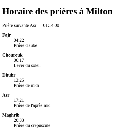
Horaire des prières à Milton
Prière suivante Asr —
01:14:00
Fajr
04:22
Prière d'aube
Chourouk
06:17
Lever du soleil
Dhuhr
13:25
Prière de midi
Asr
17:21
Prière de l'après-mid
Maghrib
20:33
Prière du crépuscule