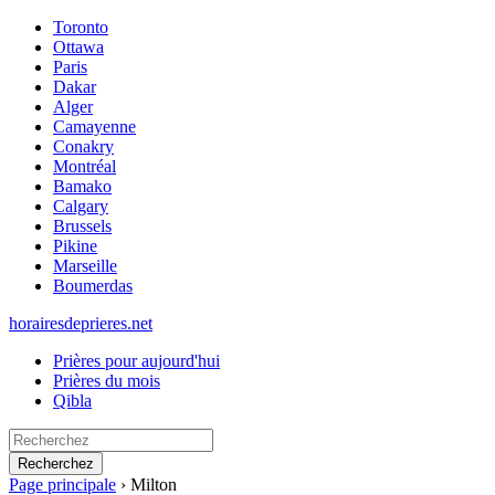
Toronto
Ottawa
Paris
Dakar
Alger
Camayenne
Conakry
Montréal
Bamako
Calgary
Brussels
Pikine
Marseille
Boumerdas
horairesdeprieres.net
Prières pour aujourd'hui
Prières du mois
Qibla
Recherchez
Page principale
›
Milton