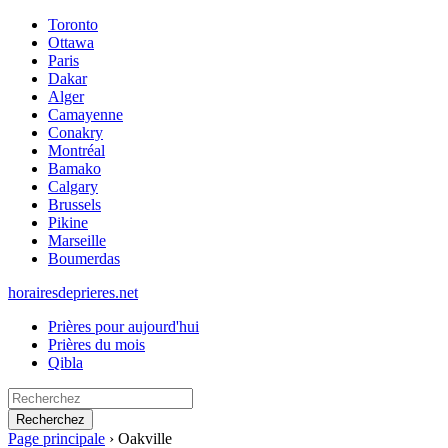
Toronto
Ottawa
Paris
Dakar
Alger
Camayenne
Conakry
Montréal
Bamako
Calgary
Brussels
Pikine
Marseille
Boumerdas
horairesdeprieres.net
Prières pour aujourd'hui
Prières du mois
Qibla
Recherchez
Page principale
›
Oakville