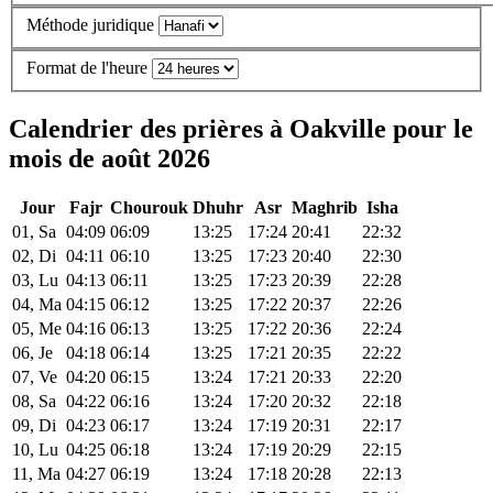
Méthode juridique
Format de l'heure
Calendrier des prières à Oakville pour le
mois de août 2026
Jour
Fajr
Chourouk
Dhuhr
Asr
Maghrib
Isha
01, Sa
04:09
06:09
13:25
17:24
20:41
22:32
02, Di
04:11
06:10
13:25
17:23
20:40
22:30
03, Lu
04:13
06:11
13:25
17:23
20:39
22:28
04, Ma
04:15
06:12
13:25
17:22
20:37
22:26
05, Me
04:16
06:13
13:25
17:22
20:36
22:24
06, Je
04:18
06:14
13:25
17:21
20:35
22:22
07, Ve
04:20
06:15
13:24
17:21
20:33
22:20
08, Sa
04:22
06:16
13:24
17:20
20:32
22:18
09, Di
04:23
06:17
13:24
17:19
20:31
22:17
10, Lu
04:25
06:18
13:24
17:19
20:29
22:15
11, Ma
04:27
06:19
13:24
17:18
20:28
22:13