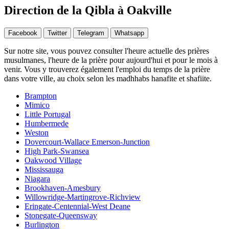
Direction de la Qibla à Oakville
Facebook
Twitter
Telegram
Whatsapp
Sur notre site, vous pouvez consulter l'heure actuelle des prières
musulmanes, l'heure de la prière pour aujourd'hui et pour le mois à
venir. Vous y trouverez également l'emploi du temps de la prière
dans votre ville, au choix selon les madhhabs hanafite et shafiite.
Brampton
Mimico
Little Portugal
Humbermede
Weston
Dovercourt-Wallace Emerson-Junction
High Park-Swansea
Oakwood Village
Mississauga
Niagara
Brookhaven-Amesbury
Willowridge-Martingrove-Richview
Eringate-Centennial-West Deane
Stonegate-Queensway
Burlington