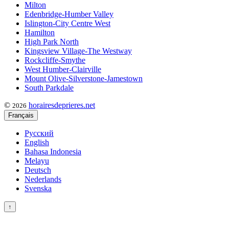
Milton
Edenbridge-Humber Valley
Islington-City Centre West
Hamilton
High Park North
Kingsview Village-The Westway
Rockcliffe-Smythe
West Humber-Clairville
Mount Olive-Silverstone-Jamestown
South Parkdale
©
horairesdeprieres.net
2026
Français
Русский
English
Bahasa Indonesia
Melayu
Deutsch
Nederlands
Svenska
↑