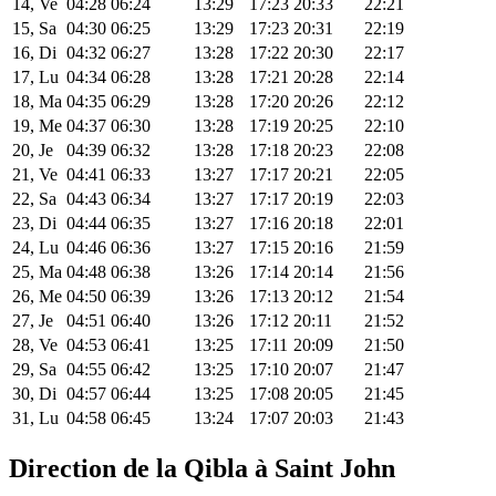
14, Ve
04:28
06:24
13:29
17:23
20:33
22:21
15, Sa
04:30
06:25
13:29
17:23
20:31
22:19
16, Di
04:32
06:27
13:28
17:22
20:30
22:17
17, Lu
04:34
06:28
13:28
17:21
20:28
22:14
18, Ma
04:35
06:29
13:28
17:20
20:26
22:12
19, Me
04:37
06:30
13:28
17:19
20:25
22:10
20, Je
04:39
06:32
13:28
17:18
20:23
22:08
21, Ve
04:41
06:33
13:27
17:17
20:21
22:05
22, Sa
04:43
06:34
13:27
17:17
20:19
22:03
23, Di
04:44
06:35
13:27
17:16
20:18
22:01
24, Lu
04:46
06:36
13:27
17:15
20:16
21:59
25, Ma
04:48
06:38
13:26
17:14
20:14
21:56
26, Me
04:50
06:39
13:26
17:13
20:12
21:54
27, Je
04:51
06:40
13:26
17:12
20:11
21:52
28, Ve
04:53
06:41
13:25
17:11
20:09
21:50
29, Sa
04:55
06:42
13:25
17:10
20:07
21:47
30, Di
04:57
06:44
13:25
17:08
20:05
21:45
31, Lu
04:58
06:45
13:24
17:07
20:03
21:43
Direction de la Qibla à Saint John