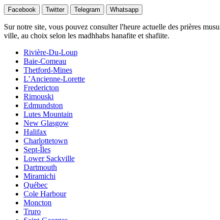
Facebook
Twitter
Telegram
Whatsapp
Sur notre site, vous pouvez consulter l'heure actuelle des prières musu
ville, au choix selon les madhhabs hanafite et shafiite.
Rivière-Du-Loup
Baie-Comeau
Thetford-Mines
L’Ancienne-Lorette
Fredericton
Rimouski
Edmundston
Lutes Mountain
New Glasgow
Halifax
Charlottetown
Sept-Îles
Lower Sackville
Dartmouth
Miramichi
Québec
Cole Harbour
Moncton
Truro