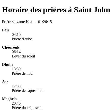
Horaire des prières à Saint Joh
Prière suivante Isha —
01:26:15
Fajr
04:10
Prière d'aube
Chourouk
06:14
Lever du soleil
Dhuhr
13:30
Prière de midi
Asr
17:30
Prière de l'après-mid
Maghrib
20:46
Prière du crépuscule