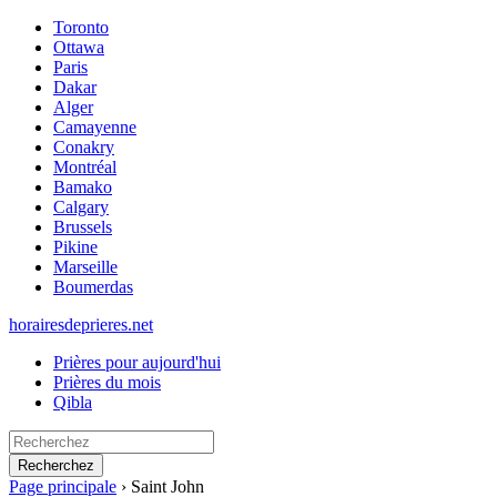
Toronto
Ottawa
Paris
Dakar
Alger
Camayenne
Conakry
Montréal
Bamako
Calgary
Brussels
Pikine
Marseille
Boumerdas
horairesdeprieres.net
Prières pour aujourd'hui
Prières du mois
Qibla
Recherchez
Page principale
›
Saint John