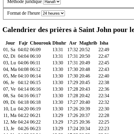
Méthode juridique
Format de l'heure
Calendrier des prières à Saint John pour l
Jour
Fajr
Chourouk
Dhuhr
Asr
Maghrib
Isha
01, Sa
04:02
06:09
13:31
17:32
20:52
22:49
02, Di
04:04
06:10
13:31
17:31
20:50
22:47
03, Lu
04:06
06:11
13:30
17:31
20:49
22:45
04, Ma
04:08
06:12
13:30
17:30
20:48
22:43
05, Me
04:10
06:14
13:30
17:30
20:46
22:40
06, Je
04:12
06:15
13:30
17:29
20:45
22:38
07, Ve
04:14
06:16
13:30
17:28
20:43
22:36
08, Sa
04:16
06:17
13:30
17:28
20:42
22:34
09, Di
04:18
06:18
13:30
17:27
20:40
22:32
10, Lu
04:20
06:19
13:30
17:26
20:39
22:30
11, Ma
04:22
06:21
13:29
17:26
20:37
22:28
12, Me
04:24
06:22
13:29
17:25
20:36
22:25
13, Je
04:26
06:23
13:29
17:24
20:34
22:23