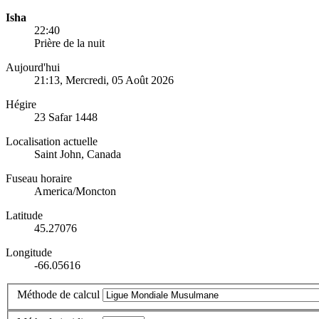
Isha
22:40
Prière de la nuit
Aujourd'hui
21:13
, Mercredi, 05 Août 2026
Hégire
23 Safar 1448
Localisation actuelle
Saint John, Canada
Fuseau horaire
America/Moncton
Latitude
45.27076
Longitude
-66.05616
Méthode de calcul