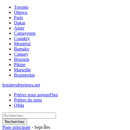
Toronto
Ottawa
Paris
Dakar
Alger
Camayenne
Conakry
Montréal
Bamako
Calgary
Brussels
Pikine
Marseille
Boumerdas
horairesdeprieres.net
Prières pour aujourd'hui
Prières du mois
Qibla
Recherchez
Page principale
›
Sept-Îles