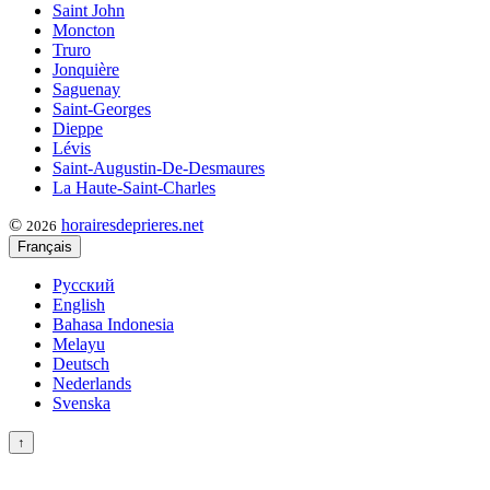
Saint John
Moncton
Truro
Jonquière
Saguenay
Saint-Georges
Dieppe
Lévis
Saint-Augustin-De-Desmaures
La Haute-Saint-Charles
©
horairesdeprieres.net
2026
Français
Русский
English
Bahasa Indonesia
Melayu
Deutsch
Nederlands
Svenska
↑