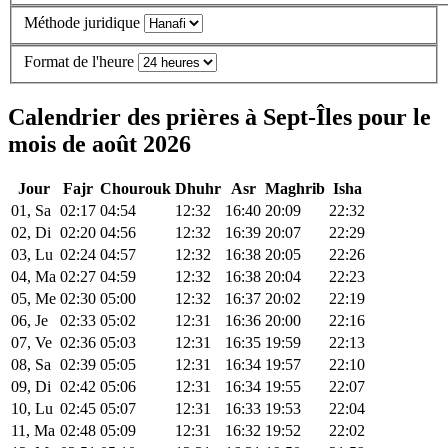
Méthode juridique
Format de l'heure
Calendrier des prières à Sept-Îles pour le
mois de août 2026
Jour
Fajr
Chourouk
Dhuhr
Asr
Maghrib
Isha
01, Sa
02:17
04:54
12:32
16:40
20:09
22:32
02, Di
02:20
04:56
12:32
16:39
20:07
22:29
03, Lu
02:24
04:57
12:32
16:38
20:05
22:26
04, Ma
02:27
04:59
12:32
16:38
20:04
22:23
05, Me
02:30
05:00
12:32
16:37
20:02
22:19
06, Je
02:33
05:02
12:31
16:36
20:00
22:16
07, Ve
02:36
05:03
12:31
16:35
19:59
22:13
08, Sa
02:39
05:05
12:31
16:34
19:57
22:10
09, Di
02:42
05:06
12:31
16:34
19:55
22:07
10, Lu
02:45
05:07
12:31
16:33
19:53
22:04
11, Ma
02:48
05:09
12:31
16:32
19:52
22:02