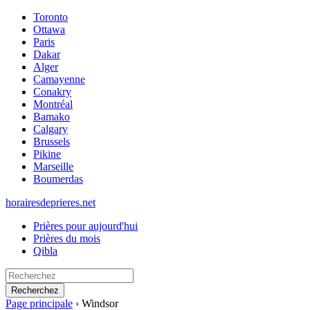
Toronto
Ottawa
Paris
Dakar
Alger
Camayenne
Conakry
Montréal
Bamako
Calgary
Brussels
Pikine
Marseille
Boumerdas
horairesdeprieres.net
Prières pour aujourd'hui
Prières du mois
Qibla
Recherchez
Page principale
›
Windsor