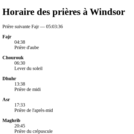
Horaire des prières à Windsor
Prière suivante Fajr —
05:03:36
Fajr
04:38
Prière d'aube
Chourouk
06:30
Lever du soleil
Dhuhr
13:38
Prière de midi
Asr
17:33
Prière de l'après-mid
Maghrib
20:45
Prière du crépuscule