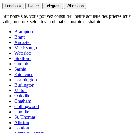
Facebook
Twitter
Telegram
Whatsapp
Sur notre site, vous pouvez consulter l'heure actuelle des prières musu
ville, au choix selon les madhhabs hanafite et shafiite.
Brampton
Brant
Ancaster
Mississauga
Waterloo
Stratford
Guelph
Sarnia
Kitchener
Leamington
Burlington
Milton
Oakville
Chatham
Collingwood
Hamilton
St. Thomas
Alliston
London