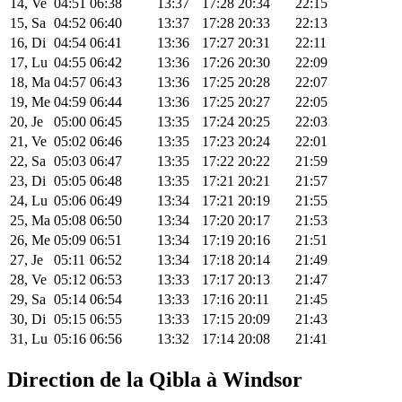
14, Ve
04:51
06:38
13:37
17:28
20:34
22:15
15, Sa
04:52
06:40
13:37
17:28
20:33
22:13
16, Di
04:54
06:41
13:36
17:27
20:31
22:11
17, Lu
04:55
06:42
13:36
17:26
20:30
22:09
18, Ma
04:57
06:43
13:36
17:25
20:28
22:07
19, Me
04:59
06:44
13:36
17:25
20:27
22:05
20, Je
05:00
06:45
13:35
17:24
20:25
22:03
21, Ve
05:02
06:46
13:35
17:23
20:24
22:01
22, Sa
05:03
06:47
13:35
17:22
20:22
21:59
23, Di
05:05
06:48
13:35
17:21
20:21
21:57
24, Lu
05:06
06:49
13:34
17:21
20:19
21:55
25, Ma
05:08
06:50
13:34
17:20
20:17
21:53
26, Me
05:09
06:51
13:34
17:19
20:16
21:51
27, Je
05:11
06:52
13:34
17:18
20:14
21:49
28, Ve
05:12
06:53
13:33
17:17
20:13
21:47
29, Sa
05:14
06:54
13:33
17:16
20:11
21:45
30, Di
05:15
06:55
13:33
17:15
20:09
21:43
31, Lu
05:16
06:56
13:32
17:14
20:08
21:41
Direction de la Qibla à Windsor