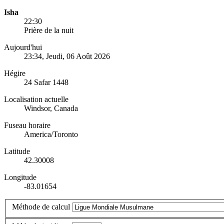
Isha
22:30
Prière de la nuit
Aujourd'hui
23:34
, Jeudi, 06 Août 2026
Hégire
24 Safar 1448
Localisation actuelle
Windsor, Canada
Fuseau horaire
America/Toronto
Latitude
42.30008
Longitude
-83.01654
Méthode de calcul