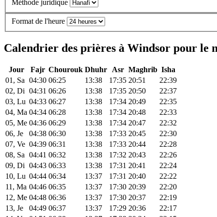
Méthode juridique
Format de l'heure
Calendrier des prières à Windsor pour le 
Jour
Fajr
Chourouk
Dhuhr
Asr
Maghrib
Isha
01, Sa
04:30
06:25
13:38
17:35
20:51
22:39
02, Di
04:31
06:26
13:38
17:35
20:50
22:37
03, Lu
04:33
06:27
13:38
17:34
20:49
22:35
04, Ma
04:34
06:28
13:38
17:34
20:48
22:33
05, Me
04:36
06:29
13:38
17:34
20:47
22:32
06, Je
04:38
06:30
13:38
17:33
20:45
22:30
07, Ve
04:39
06:31
13:38
17:33
20:44
22:28
08, Sa
04:41
06:32
13:38
17:32
20:43
22:26
09, Di
04:43
06:33
13:38
17:31
20:41
22:24
10, Lu
04:44
06:34
13:37
17:31
20:40
22:22
11, Ma
04:46
06:35
13:37
17:30
20:39
22:20
12, Me
04:48
06:36
13:37
17:30
20:37
22:19
13, Je
04:49
06:37
13:37
17:29
20:36
22:17