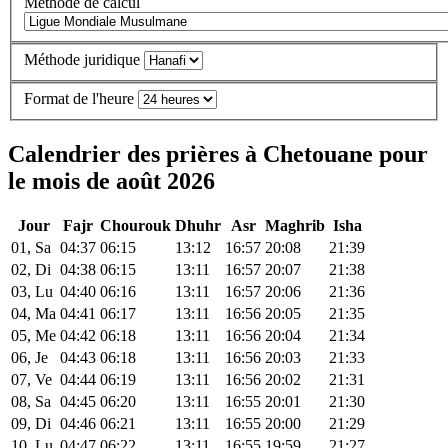
Méthode de calcul
Méthode juridique
Format de l'heure
Calendrier des prières à Chetouane pour
le mois de août 2026
Jour
Fajr
Chourouk
Dhuhr
Asr
Maghrib
Isha
01, Sa
04:37
06:15
13:12
16:57
20:08
21:39
02, Di
04:38
06:15
13:11
16:57
20:07
21:38
03, Lu
04:40
06:16
13:11
16:57
20:06
21:36
04, Ma
04:41
06:17
13:11
16:56
20:05
21:35
05, Me
04:42
06:18
13:11
16:56
20:04
21:34
06, Je
04:43
06:18
13:11
16:56
20:03
21:33
07, Ve
04:44
06:19
13:11
16:56
20:02
21:31
08, Sa
04:45
06:20
13:11
16:55
20:01
21:30
09, Di
04:46
06:21
13:11
16:55
20:00
21:29
10, Lu
04:47
06:22
13:11
16:55
19:59
21:27