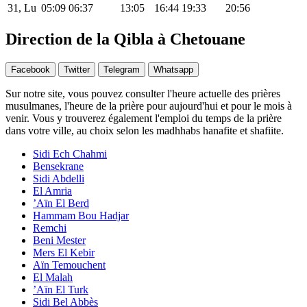
31, Lu
05:09
06:37
13:05
16:44
19:33
20:56
Direction de la Qibla à Chetouane
Facebook
Twitter
Telegram
Whatsapp
Sur notre site, vous pouvez consulter l'heure actuelle des prières
musulmanes, l'heure de la prière pour aujourd'hui et pour le mois à
venir. Vous y trouverez également l'emploi du temps de la prière
dans votre ville, au choix selon les madhhabs hanafite et shafiite.
Sidi Ech Chahmi
Bensekrane
Sidi Abdelli
El Amria
’Aïn El Berd
Hammam Bou Hadjar
Remchi
Beni Mester
Mers El Kebir
Aïn Temouchent
El Malah
’Aïn El Turk
Sidi Bel Abbès