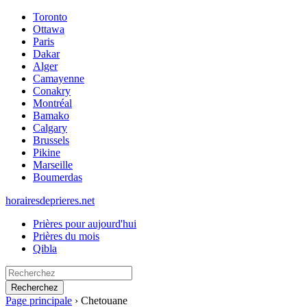
Toronto
Ottawa
Paris
Dakar
Alger
Camayenne
Conakry
Montréal
Bamako
Calgary
Brussels
Pikine
Marseille
Boumerdas
horairesdeprieres.net
Prières pour aujourd'hui
Prières du mois
Qibla
Recherchez
Page principale
›
Chetouane