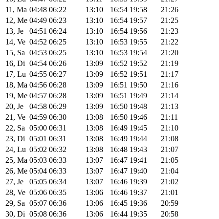
11, Ma
04:48
06:22
13:10
16:54
19:58
21:26
12, Me
04:49
06:23
13:10
16:54
19:57
21:25
13, Je
04:51
06:24
13:10
16:54
19:56
21:23
14, Ve
04:52
06:25
13:10
16:53
19:55
21:22
15, Sa
04:53
06:25
13:10
16:53
19:54
21:20
16, Di
04:54
06:26
13:09
16:52
19:52
21:19
17, Lu
04:55
06:27
13:09
16:52
19:51
21:17
18, Ma
04:56
06:28
13:09
16:51
19:50
21:16
19, Me
04:57
06:28
13:09
16:51
19:49
21:14
20, Je
04:58
06:29
13:09
16:50
19:48
21:13
21, Ve
04:59
06:30
13:08
16:50
19:46
21:11
22, Sa
05:00
06:31
13:08
16:49
19:45
21:10
23, Di
05:01
06:31
13:08
16:49
19:44
21:08
24, Lu
05:02
06:32
13:08
16:48
19:43
21:07
25, Ma
05:03
06:33
13:07
16:47
19:41
21:05
26, Me
05:04
06:33
13:07
16:47
19:40
21:04
27, Je
05:05
06:34
13:07
16:46
19:39
21:02
28, Ve
05:06
06:35
13:06
16:46
19:37
21:01
29, Sa
05:07
06:36
13:06
16:45
19:36
20:59
30, Di
05:08
06:36
13:06
16:44
19:35
20:58