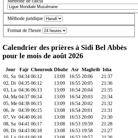
Méthode de calcul
Méthode juridique
Format de l'heure
Calendrier des prières à Sidi Bel Abbès
pour le mois de août 2026
Jour
Fajr
Chourouk
Dhuhr
Asr
Maghrib
Isha
01, Sa
04:34
06:12
13:09
16:55
20:06
21:37
02, Di
04:35
06:12
13:09
16:55
20:05
21:36
03, Lu
04:36
06:13
13:09
16:54
20:04
21:35
04, Ma
04:37
06:14
13:09
16:54
20:03
21:34
05, Me
04:38
06:15
13:09
16:54
20:02
21:32
06, Je
04:39
06:15
13:08
16:54
20:01
21:31
07, Ve
04:40
06:16
13:08
16:53
20:00
21:30
08, Sa
04:41
06:17
13:08
16:53
19:59
21:28
09, Di
04:43
06:18
13:08
16:53
19:58
21:27
10, Lu
04:44
06:18
13:08
16:52
19:57
21:26