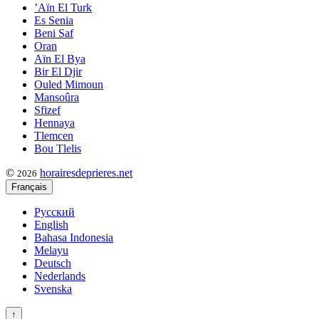
’Aïn El Turk
Es Senia
Beni Saf
Oran
Aïn El Bya
Bir El Djir
Ouled Mimoun
Mansoûra
Sfizef
Hennaya
Tlemcen
Bou Tlelis
©
horairesdeprieres.net
2026
Français
Русский
English
Bahasa Indonesia
Melayu
Deutsch
Nederlands
Svenska
↑