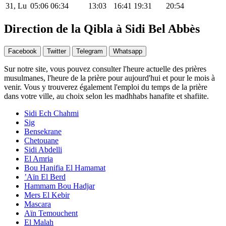
31, Lu
05:06
06:34
13:03
16:41
19:31
20:54
Direction de la Qibla à Sidi Bel Abbès
Facebook
Twitter
Telegram
Whatsapp
Sur notre site, vous pouvez consulter l'heure actuelle des prières
musulmanes, l'heure de la prière pour aujourd'hui et pour le mois à
venir. Vous y trouverez également l'emploi du temps de la prière
dans votre ville, au choix selon les madhhabs hanafite et shafiite.
Sidi Ech Chahmi
Sig
Bensekrane
Chetouane
Sidi Abdelli
El Amria
Bou Hanifia El Hamamat
’Aïn El Berd
Hammam Bou Hadjar
Mers El Kebir
Mascara
Aïn Temouchent
El Malah