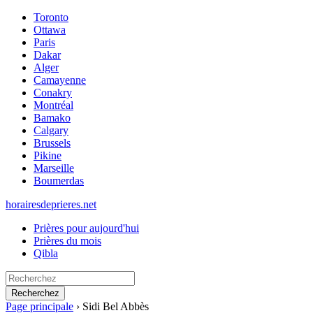
Toronto
Ottawa
Paris
Dakar
Alger
Camayenne
Conakry
Montréal
Bamako
Calgary
Brussels
Pikine
Marseille
Boumerdas
horairesdeprieres.net
Prières pour aujourd'hui
Prières du mois
Qibla
Recherchez
Page principale
›
Sidi Bel Abbès