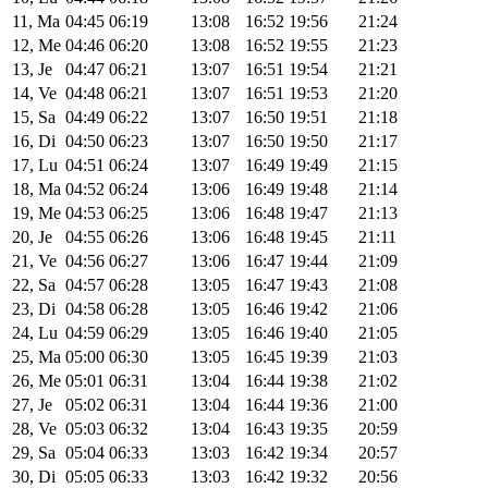
11, Ma
04:45
06:19
13:08
16:52
19:56
21:24
12, Me
04:46
06:20
13:08
16:52
19:55
21:23
13, Je
04:47
06:21
13:07
16:51
19:54
21:21
14, Ve
04:48
06:21
13:07
16:51
19:53
21:20
15, Sa
04:49
06:22
13:07
16:50
19:51
21:18
16, Di
04:50
06:23
13:07
16:50
19:50
21:17
17, Lu
04:51
06:24
13:07
16:49
19:49
21:15
18, Ma
04:52
06:24
13:06
16:49
19:48
21:14
19, Me
04:53
06:25
13:06
16:48
19:47
21:13
20, Je
04:55
06:26
13:06
16:48
19:45
21:11
21, Ve
04:56
06:27
13:06
16:47
19:44
21:09
22, Sa
04:57
06:28
13:05
16:47
19:43
21:08
23, Di
04:58
06:28
13:05
16:46
19:42
21:06
24, Lu
04:59
06:29
13:05
16:46
19:40
21:05
25, Ma
05:00
06:30
13:05
16:45
19:39
21:03
26, Me
05:01
06:31
13:04
16:44
19:38
21:02
27, Je
05:02
06:31
13:04
16:44
19:36
21:00
28, Ve
05:03
06:32
13:04
16:43
19:35
20:59
29, Sa
05:04
06:33
13:03
16:42
19:34
20:57
30, Di
05:05
06:33
13:03
16:42
19:32
20:56