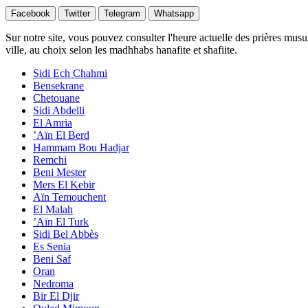
Facebook
Twitter
Telegram
Whatsapp
Sur notre site, vous pouvez consulter l'heure actuelle des prières musu
ville, au choix selon les madhhabs hanafite et shafiite.
Sidi Ech Chahmi
Bensekrane
Chetouane
Sidi Abdelli
El Amria
’Aïn El Berd
Hammam Bou Hadjar
Remchi
Beni Mester
Mers El Kebir
Aïn Temouchent
El Malah
’Aïn El Turk
Sidi Bel Abbès
Es Senia
Beni Saf
Oran
Nedroma
Bir El Djir