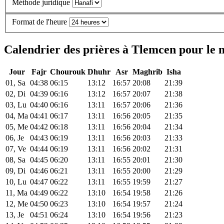
Méthode juridique
Format de l'heure
Calendrier des prières à Tlemcen pour le 
Jour
Fajr
Chourouk
Dhuhr
Asr
Maghrib
Isha
01, Sa
04:38
06:15
13:12
16:57
20:08
21:39
02, Di
04:39
06:16
13:12
16:57
20:07
21:38
03, Lu
04:40
06:16
13:11
16:57
20:06
21:36
04, Ma
04:41
06:17
13:11
16:56
20:05
21:35
05, Me
04:42
06:18
13:11
16:56
20:04
21:34
06, Je
04:43
06:19
13:11
16:56
20:03
21:33
07, Ve
04:44
06:19
13:11
16:56
20:02
21:31
08, Sa
04:45
06:20
13:11
16:55
20:01
21:30
09, Di
04:46
06:21
13:11
16:55
20:00
21:29
10, Lu
04:47
06:22
13:11
16:55
19:59
21:27
11, Ma
04:49
06:22
13:10
16:54
19:58
21:26
12, Me
04:50
06:23
13:10
16:54
19:57
21:24
13, Je
04:51
06:24
13:10
16:54
19:56
21:23