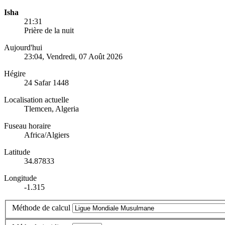
Isha
21:31
Prière de la nuit
Aujourd'hui
23:04
, Vendredi, 07 Août 2026
Hégire
24 Safar 1448
Localisation actuelle
Tlemcen, Algeria
Fuseau horaire
Africa/Algiers
Latitude
34.87833
Longitude
-1.315
Méthode de calcul