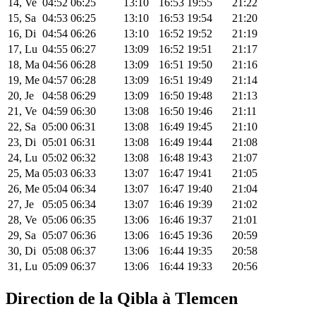
14, Ve
04:52
06:25
13:10
16:53
19:55
21:22
15, Sa
04:53
06:25
13:10
16:53
19:54
21:20
16, Di
04:54
06:26
13:10
16:52
19:52
21:19
17, Lu
04:55
06:27
13:09
16:52
19:51
21:17
18, Ma
04:56
06:28
13:09
16:51
19:50
21:16
19, Me
04:57
06:28
13:09
16:51
19:49
21:14
20, Je
04:58
06:29
13:09
16:50
19:48
21:13
21, Ve
04:59
06:30
13:08
16:50
19:46
21:11
22, Sa
05:00
06:31
13:08
16:49
19:45
21:10
23, Di
05:01
06:31
13:08
16:49
19:44
21:08
24, Lu
05:02
06:32
13:08
16:48
19:43
21:07
25, Ma
05:03
06:33
13:07
16:47
19:41
21:05
26, Me
05:04
06:34
13:07
16:47
19:40
21:04
27, Je
05:05
06:34
13:07
16:46
19:39
21:02
28, Ve
05:06
06:35
13:06
16:46
19:37
21:01
29, Sa
05:07
06:36
13:06
16:45
19:36
20:59
30, Di
05:08
06:37
13:06
16:44
19:35
20:58
31, Lu
05:09
06:37
13:06
16:44
19:33
20:56
Direction de la Qibla à Tlemcen