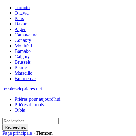
Toronto
Ottawa
Paris
Dakar
Alger
Camayenne
Conakry
Montréal
Bamako
Calgary
Brussels
Pikine
Marseille
Boumerdas
horairesdeprieres.net
Prières pour aujourd'hui
Prières du mois
Qibla
Recherchez
Page principale
›
Tlemcen