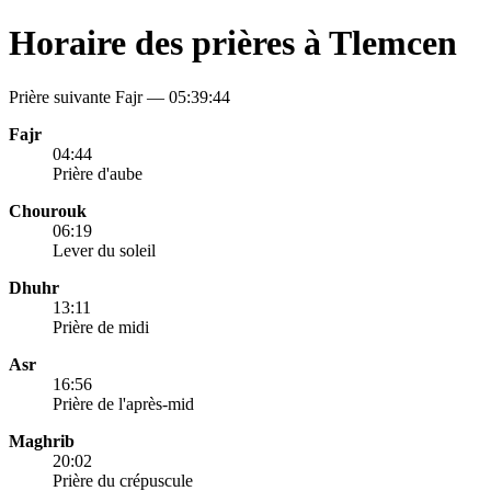
Horaire des prières à Tlemcen
Prière suivante Fajr —
05:39:44
Fajr
04:44
Prière d'aube
Chourouk
06:19
Lever du soleil
Dhuhr
13:11
Prière de midi
Asr
16:56
Prière de l'après-mid
Maghrib
20:02
Prière du crépuscule