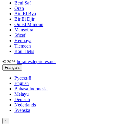
Beni Saf
Oran
Aïn El Bya
Bir El Djir
Ouled Mimoun
Mansoûra
Sfizef
Hennaya
Tlemcen
Bou Tlelis
©
horairesdeprieres.net
2026
Français
Русский
English
Bahasa Indonesia
Melayu
Deutsch
Nederlands
Svenska
↑