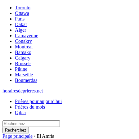
Toronto
Ottawa
Paris
Dakar
Alger
Camayenne
Conakry
Montréal
Bamako
Calgary
Brussels
Pikine
Marseille
Boumerdas
horairesdeprieres.net
Prières pour aujourd'hui
Prières du mois
Qibla
Recherchez
Page principale
›
El Amria