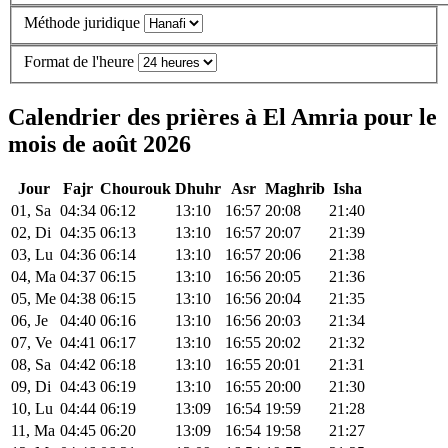
Méthode juridique
Format de l'heure
Calendrier des prières à El Amria pour le
mois de août 2026
Jour
Fajr
Chourouk
Dhuhr
Asr
Maghrib
Isha
01, Sa
04:34
06:12
13:10
16:57
20:08
21:40
02, Di
04:35
06:13
13:10
16:57
20:07
21:39
03, Lu
04:36
06:14
13:10
16:57
20:06
21:38
04, Ma
04:37
06:15
13:10
16:56
20:05
21:36
05, Me
04:38
06:15
13:10
16:56
20:04
21:35
06, Je
04:40
06:16
13:10
16:56
20:03
21:34
07, Ve
04:41
06:17
13:10
16:55
20:02
21:32
08, Sa
04:42
06:18
13:10
16:55
20:01
21:31
09, Di
04:43
06:19
13:10
16:55
20:00
21:30
10, Lu
04:44
06:19
13:09
16:54
19:59
21:28
11, Ma
04:45
06:20
13:09
16:54
19:58
21:27