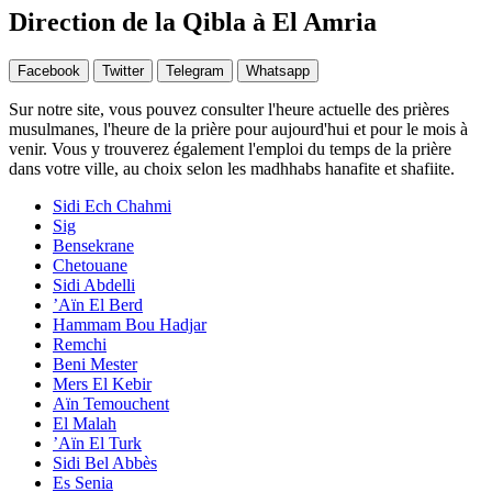
Direction de la Qibla à El Amria
Facebook
Twitter
Telegram
Whatsapp
Sur notre site, vous pouvez consulter l'heure actuelle des prières
musulmanes, l'heure de la prière pour aujourd'hui et pour le mois à
venir. Vous y trouverez également l'emploi du temps de la prière
dans votre ville, au choix selon les madhhabs hanafite et shafiite.
Sidi Ech Chahmi
Sig
Bensekrane
Chetouane
Sidi Abdelli
’Aïn El Berd
Hammam Bou Hadjar
Remchi
Beni Mester
Mers El Kebir
Aïn Temouchent
El Malah
’Aïn El Turk
Sidi Bel Abbès
Es Senia